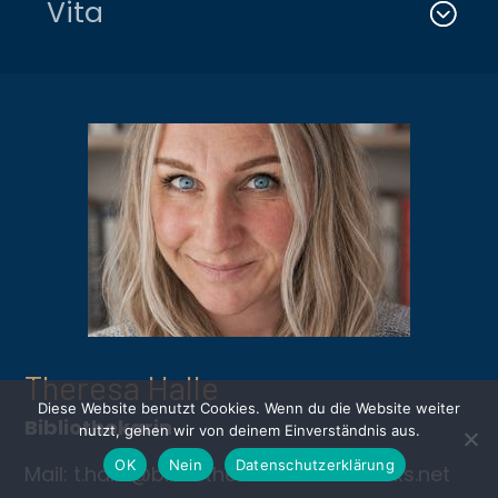
Vita
Theresa Halle
Diese Website benutzt Cookies. Wenn du die Website weiter
Bibliothekarin
nutzt, gehen wir von deinem Einverständnis aus.
OK
Nein
Datenschutzerklärung
Mail:
t.halle@bibliothek-des-handwerks.net